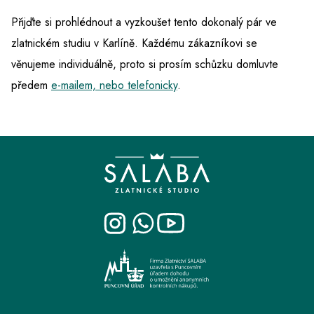
Přijďte si prohlédnout a vyzkoušet tento dokonalý pár ve
zlatnickém studiu v Karlíně. Každému zákazníkovi se
věnujeme individuálně, proto si prosím schůzku domluvte
předem
e-mailem, nebo telefonicky
.
Z
á
p
a
t
í