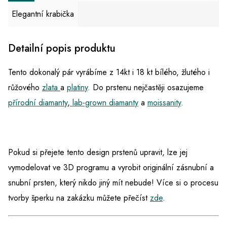
Elegantní krabička
Detailní popis produktu
Tento dokonalý pár vyrábíme z 14kt i 18 kt bílého, žlutého i
růžového
zlata
a
platiny
. Do prstenu nejčastěji osazujeme
přírodní diamanty
,
lab-grown diamanty
a
moissanity
.
Pokud si přejete tento design prstenů upravit, lze jej
vymodelovat ve 3D programu a vyrobit originální zásnubní a
snubní prsten, který nikdo jiný mít nebude! Více si o procesu
tvorby šperku na zakázku můžete přečíst
zde
.