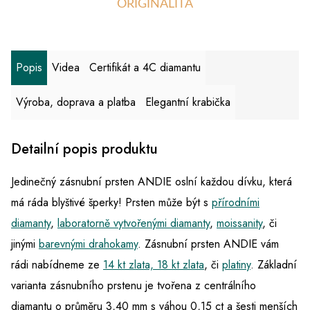
ORIGINALITA
Popis
Videa
Certifikát a 4C diamantu
Výroba, doprava a platba
Elegantní krabička
Detailní popis produktu
Jedinečný zásnubní prsten ANDIE oslní každou dívku, která
má ráda blyštivé šperky! Prsten může být s
přírodními
diamanty
,
laboratorně vytvořenými diamanty
,
moissanity
, či
jinými
barevnými drahokamy
. Zásnubní prsten ANDIE vám
rádi nabídneme ze
14 kt zlata, 18 kt zlata
, či
platiny
. Základní
varianta zásnubního prstenu je tvořena z centrálního
diamantu o průměru 3,40 mm s váhou 0,15 ct a šesti menších