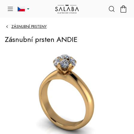
Přejít
NÁKU
na
KOŠÍK
obsah
ZÁSNUBNÍ PRSTENY
Zásnubní prsten ANDIE