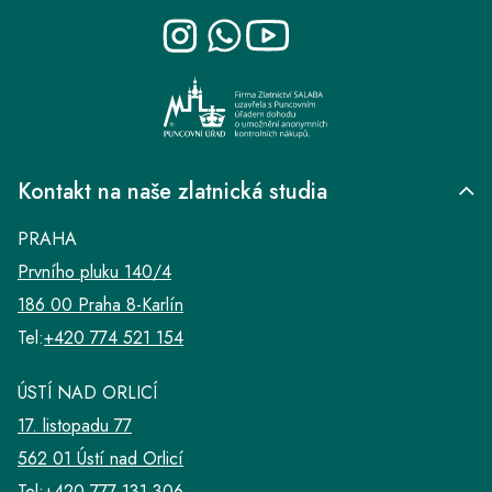
t
í
Kontakt na naše zlatnická studia
PRAHA
Prvního pluku 140/4
186 00 Praha 8-Karlín
Tel:
+420 774 521 154
ÚSTÍ NAD ORLICÍ
17. listopadu 77
562 01 Ústí nad Orlicí
Tel:
+420 777 131 306