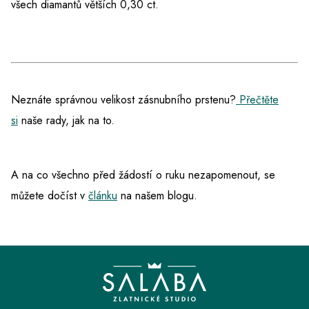
všech diamantů větších 0,30 ct.
Neznáte správnou velikost zásnubního prstenu?
Přečtěte
si
naše rady, jak na to.
A na co všechno před žádostí o ruku nezapomenout, se
můžete dočíst v
článku
na našem blogu.
Z
á
p
a