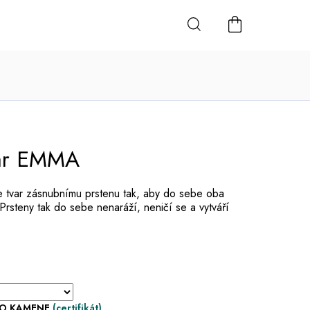
NÁKUPNÍ
KOŠÍK
pár EMMA
e tvar zásnubnímu prstenu tak, aby do sebe oba
Prsteny tak do sebe nenaráží, neničí se a vytváří
HO KAMENE
(certifikát)