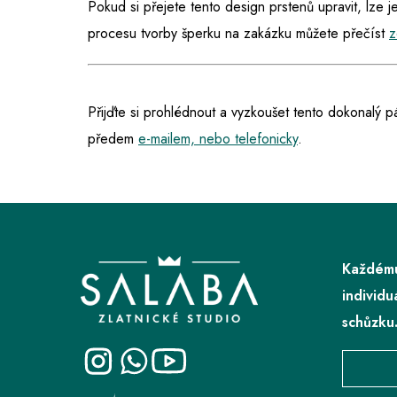
Pokud si přejete tento design prstenů upravit, lze 
procesu tvorby šperku na zakázku můžete přečíst
z
Přijďte si prohlédnout a vyzkoušet tento dokonalý p
předem
e-mailem, nebo telefonicky
.
Z
á
p
Každému
a
individu
t
schůzku
í