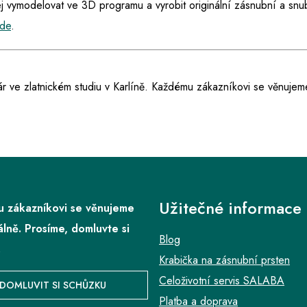
jej vymodelovat ve 3D programu a vyrobit originální zásnubní a snub
de
.
ár ve zlatnickém studiu v Karlíně. Každému zákazníkovi se věnujem
Užitečné informace
 zákazníkovi se věnujeme
álně. Prosíme, domluvte si
Blog
.
Krabička na zásnubní prsten
Celoživotní servis SALABA
DOMLUVIT SI SCHŮZKU
Platba a doprava