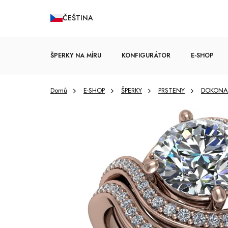
Přejít
ČEŠTINA
na
obsah
ŠPERKY NA MÍRU
KONFIGURÁTOR
E-SHOP
Domů
E-SHOP
ŠPERKY
PRSTENY
DOKONAL
ZÁSNUBNÍ PRSTENY