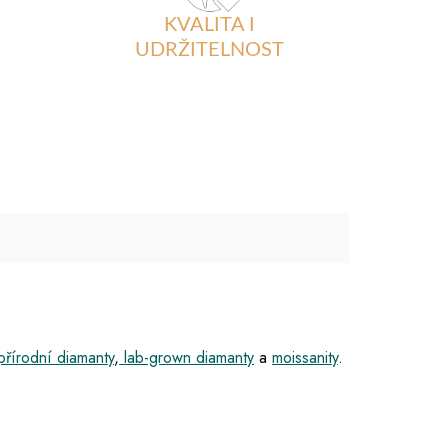
KVALITA I
UDRŽITELNOST
přírodní diamanty
,
lab-grown diamanty
a
moissanity
.