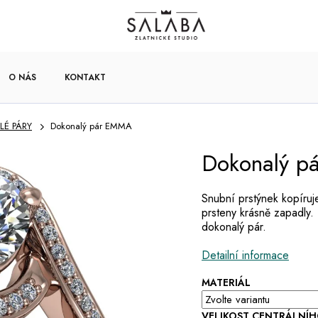
O NÁS
KONTAKT
É PÁRY
Dokonalý pár EMMA
Dokonalý 
Snubní prstýnek kopíruj
prsteny krásně zapadly. 
dokonalý pár.
Detailní informace
MATERIÁL
VELIKOST CENTRÁLNÍ