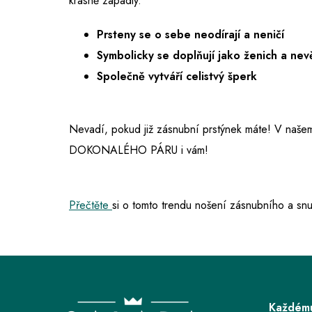
krásně zapadly.
Prsteny se o sebe neodírají a neničí
Symbolicky se doplňují jako ženich a nev
Společně vytváří celistvý šperk
Nevadí, pokud již zásnubní prstýnek máte! V naše
DOKONALÉHO PÁRU i vám!
Přečtěte
si o tomto trendu nošení zásnubního a sn
Z
á
p
Každému