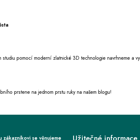
ěsta
m studiu pomocí moderní zlatnické 3D technologie navrhneme a v
ubního prstene na jednom
prstu ruky na našem blogu!
Užitečné informace
 zákazníkovi se věnujeme