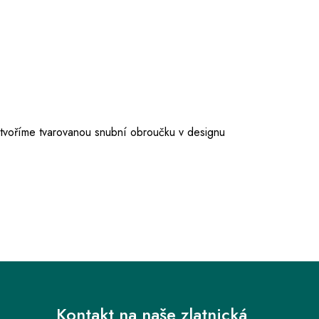
ytvoříme tvarovanou snubní obroučku v designu
Kontakt na naše zlatnická