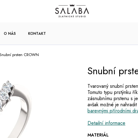
O NÁS
KONTAKT
Snubní prsten CROWN
Snubní pr
Tvarovaný snubní prsten
Tomuto typu prstýnku ří
zásnubnímu prstenu s j
avšak možné je nahradi
barevnými přírodními d
Detailní informace
MATERIÁL