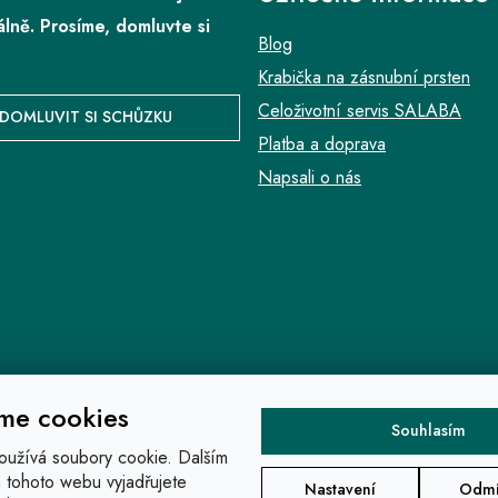
álně. Prosíme, domluvte si
Blog
.
Krabička na zásnubní prsten
Celoživotní servis SALABA
DOMLUVIT SI SCHŮZKU
Platba a doprava
Napsali o nás
me cookies
Souhlasím
oužívá soubory cookie. Dalším
 tohoto webu vyjadřujete
Nastavení
Odmí