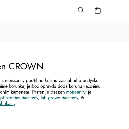
NÁKUPNÍ
KOŠÍK
sten CROWN
 s moissanity podtrhne krásnu zásnubního prstýnku.
káme korunka, jelikož opravdu dodá korunu každému
edním kamenem. Prsten je osazen
moissanity
, je
t
přírodními diamanty
,
lab-grown diamanty
, či
rahokamy
.