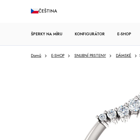
Přejít
ČEŠTINA
na
obsah
ŠPERKY NA MÍRU
KONFIGURÁTOR
E-SHOP
Domů
E-SHOP
SNUBNÍ PRSTENY
DÁMSKÉ
ZÁSNUBNÍ PRSTENY