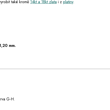
vyrobit také kromě
14kt a 18kt zlata
i z
platiny
.
1,20 mm.
barva G-H.