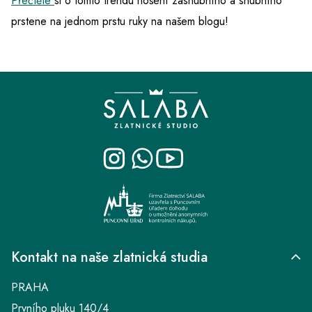
Přečtěte
si o tomto trendu nošení zásnubního a snubního
prstene na jednom
prstu ruky na našem blogu!
Z
á
p
a
t
í
Kontakt na naše zlatnická studia
PRAHA
Prvního pluku 140/4