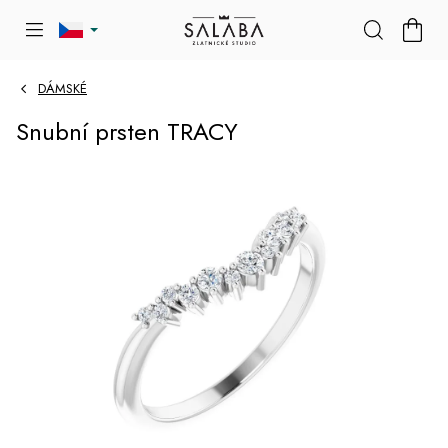
Přejít
NÁKU
na
KOŠÍK
obsah
DÁMSKÉ
Snubní prsten TRACY