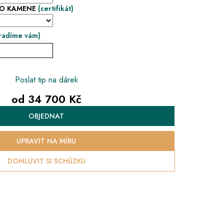
HO KAMENE
(certifikát)
radíme vám)
Poslat tip na dárek
od
34 700 Kč
Měrná
OBJEDNAT
cena:
UPRAVIT NA MÍRU
DOMLUVIT SI SCHŮZKU