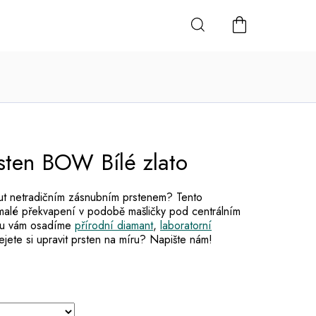
NÁKUPNÍ
KOŠÍK
sten BOW Bílé zlato
t netradičním zásnubním prstenem? Tento
malé překvapení v podobě mašličky pod centrálním
nu vám osadíme
přírodní diamant
,
laboratorní
ejete si upravit prsten na míru? Napište nám!