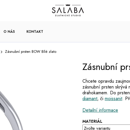
O NÁS
KONTAKT
Zásnubní prsten BOW Bílé zlato
Zásnubní pr
Chcete opravdu zaujmou
zásnubní prsten skrývá 
drahokamem. Do prste
diamant
, či
moissanit
. Př
Detailní informace
MATERIÁL