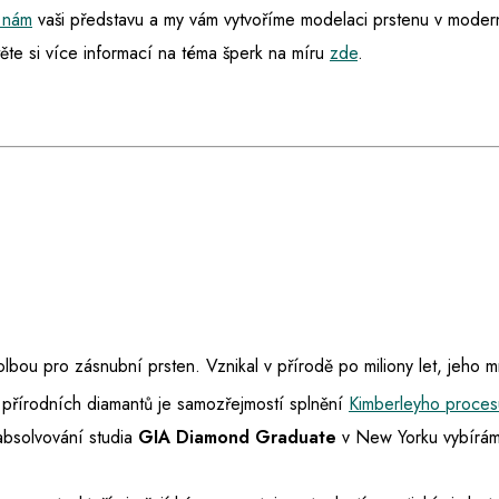
 nám
vaši představu a my vám vytvoříme modelaci prstenu v mode
ěte si více informací na téma šperk na míru
zde
.
 volbou pro zásnubní prsten. Vznikal v přírodě po miliony let, jeho 
 přírodních diamantů je samozřejmostí splnění
Kimberleyho proces
absolvování studia
GIA Diamond Graduate
v New Yorku vybíráme