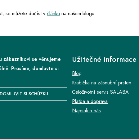
t, se můžete dočíst v
článku
na našem blogu.
Užitečné informace
 zákazníkovi se věnujeme
álně. Prosíme, domluvte si
Blog
.
Krabička na zásnubní prsten
Celoživotní servis SALABA
DOMLUVIT SI SCHŮZKU
Platba a doprava
Napsali o nás