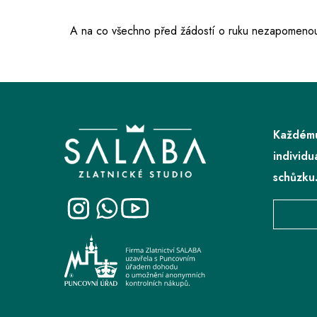
A na co všechno před žádostí o ruku nezapomenou
Z
á
p
Každému
a
individu
t
schůzku
í