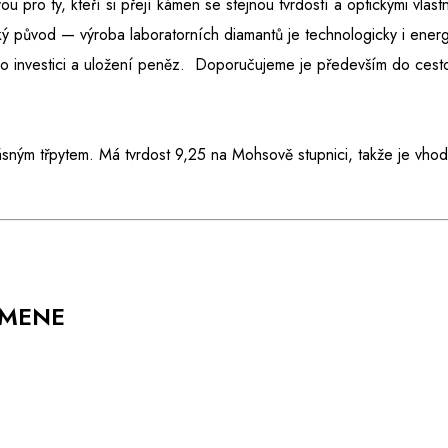
ou pro ty, kteří si přejí kámen se stejnou tvrdostí a optickými vlast
ký původ — výroba laboratorních diamantů je technologicky i energ
e o investici a uložení peněz. Doporučujeme je především do ces
ásným třpytem. Má tvrdost 9,25 na Mohsově stupnici, takže je vho
AMENE