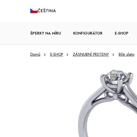
Přejít
ČEŠTINA
na
obsah
ŠPERKY NA MÍRU
KONFIGURÁTOR
E-SHOP
Domů
E-SHOP
ZÁSNUBNÍ PRSTENY
Bílé zlato
ZÁSNUBNÍ PRSTENY