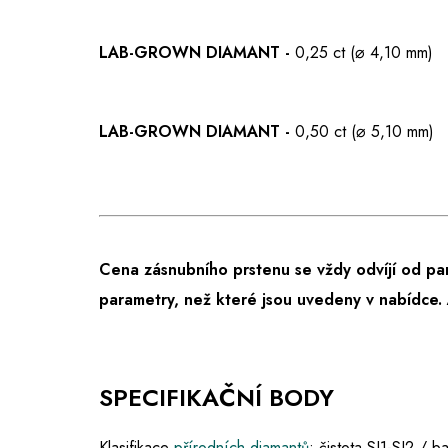
LAB-GROWN DIAMANT -
0,25 ct (⌀ 4,10 mm)
LAB-GROWN DIAMANT -
0,50 ct (⌀ 5,10 mm)
Cena zásnubního prstenu se vždy odvíjí od pa
parametry, než které jsou uvedeny v nabídce.
SPECIFIKAČNÍ BODY
Klasifikace
přírodních diamantů
: čistota SI1-SI2 / 