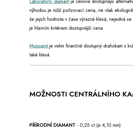
Laboratorní diamant
je cenově dostupnější alternativ
výhodou je nižší pořizovací cena, ne však ekologic
že jejich hodnota v čase výrazně klesá, nejedná s
je hlavním kritériem dostupnější cena.
Moissanit
je velmi finančně dostupný drahokam s kr
také klesá.
MOŽNOSTI CENTRÁLNÍHO K
PŘÍRODNÍ DIAMANT
- 0,25 ct (⌀ 4,10 mm)