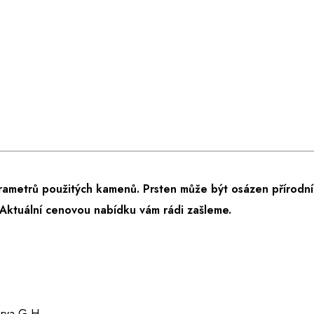
rametrů použitých kamenů. Prsten může být osázen přírodní
Aktuální cenovou nabídku vám rádi zašleme.
barva G-H.