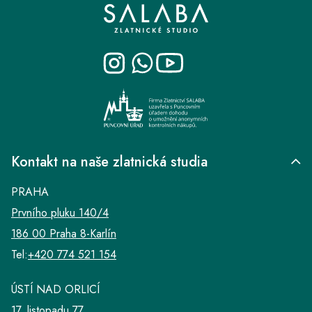
á
p
a
t
í
Kontakt na naše zlatnická studia
PRAHA
Prvního pluku 140/4
186 00 Praha 8-Karlín
Tel:
+420 774 521 154
ÚSTÍ NAD ORLICÍ
17. listopadu 77