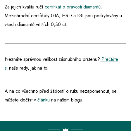
Za jejich kvalitu ručí
certifikát o pravosti diamantů
.
Mezinárodní certifikáty GIA, HRD a IGI jsou poskytovány u
všech diamantů větších 0,30 ct.
Neznáte správnou velikost zásnubního prstenu?
Přečtěte
si
naše rady, jak na to.
A na co všechno před žádostí o ruku nezapomenout, se
můžete dočíst v
článku
na našem blogu.
Z