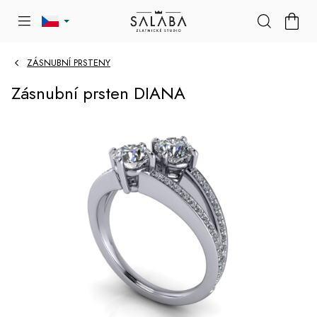
Přejít
NÁKU
na
KOŠÍK
obsah
ZÁSNUBNÍ PRSTENY
Zásnubní prsten DIANA