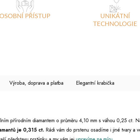
OSOBNÍ PŘÍSTUP
UNIKÁTNÍ
TECHNOLOGIE
Výroba, doprava a platba
Elegantní krabička
ním přírodním diamantem o průměru 4,10 mm s váhou 0,25 ct. Na b
amantů je 0,315 ct.
Rádi vám do prstenu osadíme i jiné tvary a 
aší představu prstýnku a my vám jej
upravíme na míru
.