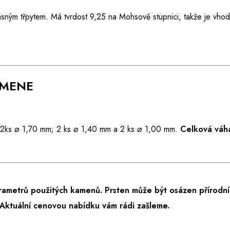
ásným třpytem. Má tvrdost 9,25 na Mohsově stupnici, takže je vho
AMENE
2ks ⌀ 1,70 mm; 2 ks ⌀ 1,40 mm a 2 ks ⌀ 1,00 mm.
Celková váha
rametrů použitých kamenů. Prsten může být osázen přírodní
Aktuální cenovou nabídku vám rádi zašleme.