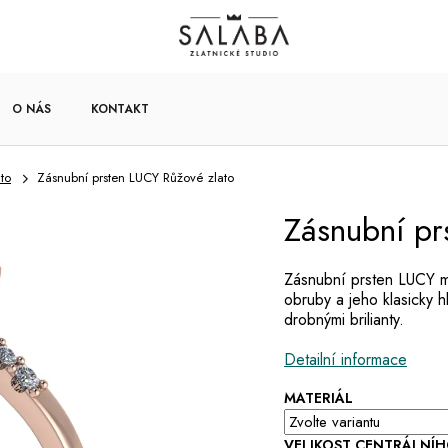
O NÁS
KONTAKT
to
Zásnubní prsten LUCY Růžové zlato
Zásnubní pr
Zásnubní prsten LUCY má
obruby a jeho klasicky 
drobnými brilianty.
Detailní informace
MATERIÁL
VELIKOST CENTRÁLNÍ