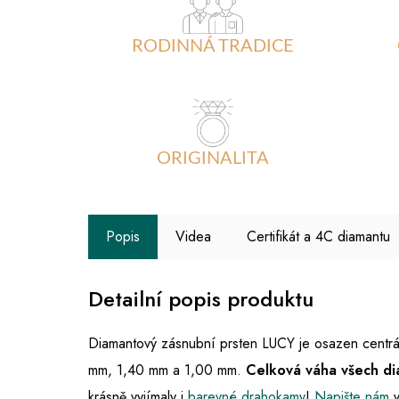
RODINNÁ TRADICE
ORIGINALITA
Popis
Videa
Certifikát a 4C diamantu
Detailní popis produktu
Diamantový zásnubní prsten LUCY je osazen centrál
mm, 1,40 mm a 1,00 mm.
Celková váha všech di
krásně vyjímaly i
barevné drahokamy
!
Napište nám
v