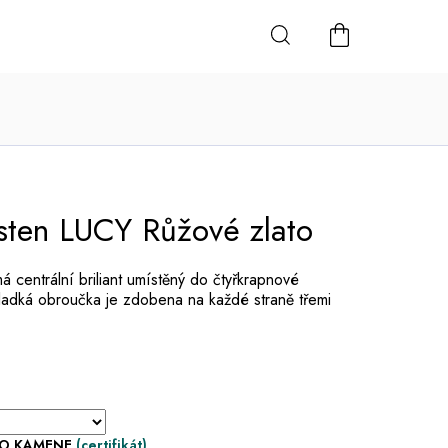
NÁKUPNÍ
KOŠÍK
sten LUCY Růžové zlato
 centrální briliant umístěný do čtyřkrapnové
hladká obroučka je zdobena na každé straně třemi
HO KAMENE
(certifikát)