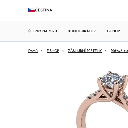
Přejít
ČEŠTINA
na
obsah
ŠPERKY NA MÍRU
KONFIGURÁTOR
E-SHOP
Domů
E-SHOP
ZÁSNUBNÍ PRSTENY
Růžové zla
ZÁSNUBNÍ PRSTENY