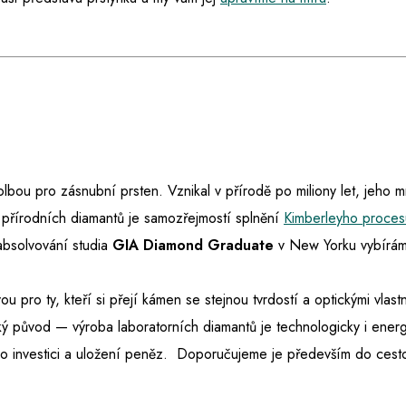
 volbou pro zásnubní prsten. Vznikal v přírodě po miliony let, jeho 
 přírodních diamantů je samozřejmostí splnění
Kimberleyho proces
absolvování studia
GIA Diamond Graduate
v New Yorku vybíráme
ou pro ty, kteří si přejí kámen se stejnou tvrdostí a optickými vlast
ký původ — výroba laboratorních diamantů je technologicky i energ
e o investici a uložení peněz. Doporučujeme je především do ces