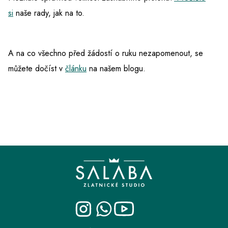
si
naše rady, jak na to.
A na co všechno před žádostí o ruku nezapomenout, se
můžete dočíst v
článku
na našem blogu.
Z
á
p
a
t
í