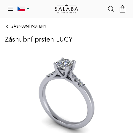
Přejít
NÁKU
na
KOŠÍK
obsah
ZÁSNUBNÍ PRSTENY
Zásnubní prsten LUCY