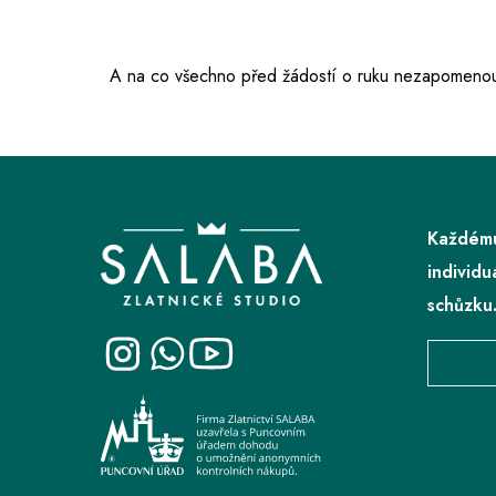
A na co všechno před žádostí o ruku nezapomenou
Z
á
p
Každému
a
individu
t
schůzku
í