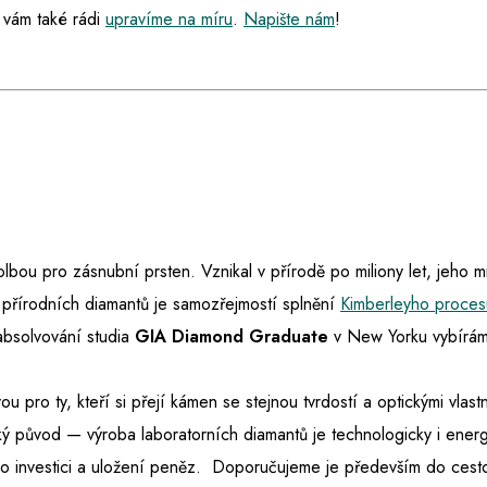
 vám také rádi
upravíme na míru
.
Napište nám
!
 volbou pro zásnubní prsten. Vznikal v přírodě po miliony let, jeho 
 přírodních diamantů je samozřejmostí splnění
Kimberleyho proces
absolvování studia
GIA Diamond Graduate
v New Yorku vybíráme
ou pro ty, kteří si přejí kámen se stejnou tvrdostí a optickými vlast
ký původ — výroba laboratorních diamantů je technologicky i energ
e o investici a uložení peněz. Doporučujeme je především do ces