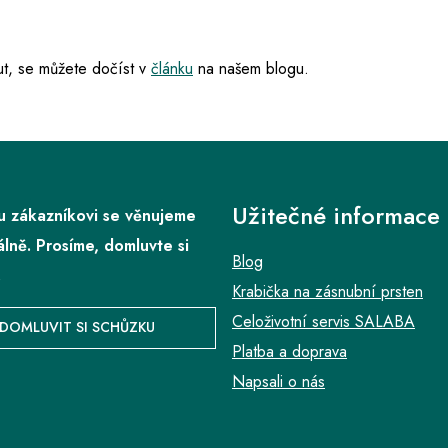
t, se můžete dočíst v
článku
na našem blogu.
Užitečné informace
 zákazníkovi se věnujeme
álně. Prosíme, domluvte si
Blog
.
Krabička na zásnubní prsten
Celoživotní servis SALABA
DOMLUVIT SI SCHŮZKU
Platba a doprava
Napsali o nás