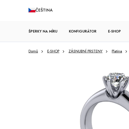
Přejít
ČEŠTINA
na
obsah
ŠPERKY NA MÍRU
KONFIGURÁTOR
E-SHOP
Domů
E-SHOP
ZÁSNUBNÍ PRSTENY
Platina
ZÁSNUBNÍ PRSTENY