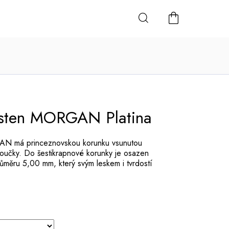
NÁKUPNÍ
KOŠÍK
rsten MORGAN Platina
N má princeznovskou korunku vsunutou
oučky. Do šestikrapnové korunky je osazen
ůměru 5,00 mm, který svým leskem i tvrdostí