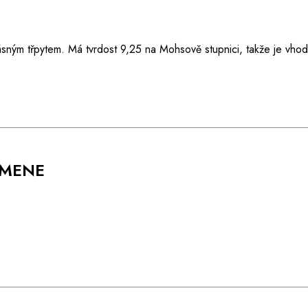
ásným třpytem. Má tvrdost 9,25 na Mohsově stupnici, takže je vho
AMENE