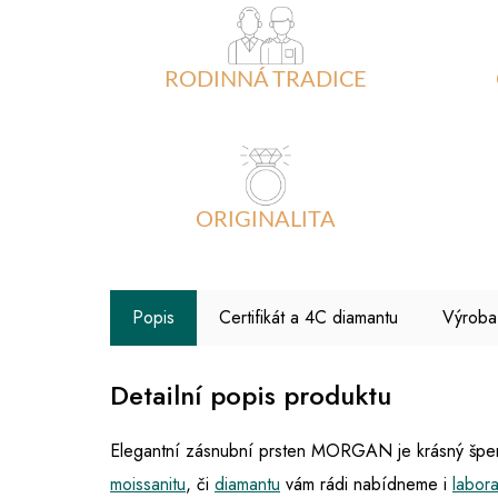
RODINNÁ TRADICE
ORIGINALITA
Popis
Certifikát a 4C diamantu
Výroba
Detailní popis produktu
Elegantní zásnubní prsten MORGAN je krásný šperk 
moissanitu
, či
diamantu
vám rádi nabídneme i
labor