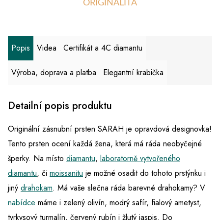
ORIGINALITA
Popis
Videa
Certifikát a 4C diamantu
Výroba, doprava a platba
Elegantní krabička
Detailní popis produktu
Originální zásnubní prsten SARAH je opravdová designovka!
Tento prsten ocení každá žena, která má ráda neobyčejné
šperky. Na místo
diamantu
,
laboratorně vytvořeného
diamantu
, či
moissanitu
je možné osadit do tohoto prstýnku i
jiný
drahokam
. Má vaše slečna ráda barevné drahokamy? V
nabídce
máme i zelený olivín, modrý safír, fialový ametyst,
tyrkysový turmalín, červený rubín i žlutý jaspis. Do