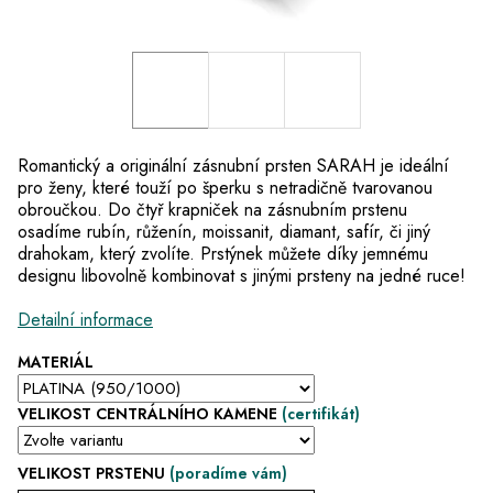
Romantický a
originální zásnubní prsten
SARAH je ideální
pro ženy, které touží po
šperku
s netradičně tvarovanou
obroučkou. Do čtyř krapniček na
zásnubním prstenu
osadíme
rubín, růženín, moissanit, diamant, safír,
či jiný
drahokam,
který zvolíte.
Prstýnek
můžete díky jemnému
designu libovolně kombinovat s jinými
prsteny na jedné ruce
!
Detailní informace
MATERIÁL
VELIKOST CENTRÁLNÍHO KAMENE
(certifikát)
VELIKOST PRSTENU
(poradíme vám)