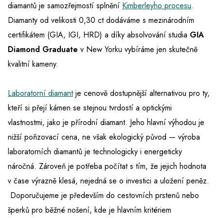
diamantů je samozřejmostí splnění
Kimberleyho procesu
.
Diamanty od velikosti 0,30 ct dodáváme s mezinárodním
certifikátem (GIA, IGI, HRD) a díky absolvování studia
GIA
Diamond Graduate
v New Yorku vybíráme jen skutečně
kvalitní kameny.
Laboratorní diamant
je cenově dostupnější alternativou pro ty,
kteří si přejí kámen se stejnou tvrdostí a optickými
vlastnostmi, jako je přírodní diamant. Jeho hlavní výhodou je
nižší pořizovací cena, ne však ekologický původ — výroba
laboratorních diamantů je technologicky i energeticky
náročná. Zároveň je potřeba počítat s tím, že jejich hodnota
v čase výrazně klesá, nejedná se o investici a uložení peněz.
Doporučujeme je především do cestovních prstenů nebo
šperků pro běžné nošení, kde je hlavním kritériem