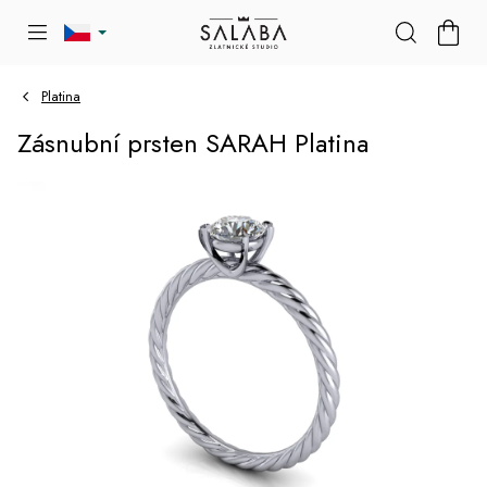
Přejít
NÁKU
na
KOŠÍK
obsah
Platina
Zásnubní prsten SARAH Platina