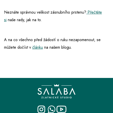
Neznáte správnou velikost zásnubního prstenu?
Přečtěte
si
naše rady, jak na to.
A na co všechno před žádostí o ruku nezapomenout, se
můžete dočíst v
článku
na našem blogu.
Z
á
p
a
t
í