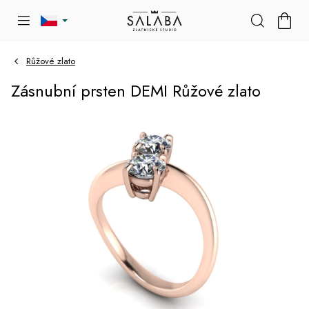
Přejít
NÁKU
na
KOŠÍK
obsah
Růžové zlato
Zásnubní prsten DEMI Růžové zlato