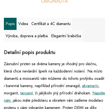
ORIGINALITA
Popis
Videa
Certifikát a 4C diamantu
Výroba, doprava a platba
Elegantní krabička
Detailní popis produktu
Zásnubní prsten se dvěma kameny je vhodný pro slečnu,
která chce nevšední šperk na každodenní nošení. Na místo
diamantů a moissanitů vám můžeme do tohoto prstýnku osadit
i barevné kameny, například přírodní smaragd,
akvamarín
,
morganit,
tanzanit
, či jakýkoliv jiný přírodní drahokam.
Napište
nám
, jakou máte představu a obratem vám zašleme modelaci
prstenu s vámi vybraným kamenem. Prsten DEMI se díky