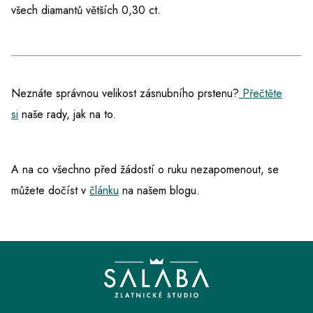
všech diamantů větších 0,30 ct.
Neznáte správnou velikost zásnubního prstenu?
Přečtěte
si
naše rady, jak na to.
A na co všechno před žádostí o ruku nezapomenout, se
můžete dočíst v
článku
na našem blogu.
Z
á
p
a