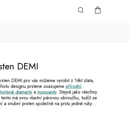
NÁKUPNÍ
KOŠÍK
sten DEMI
rsten DEMI pro vás můžeme vyrobit z 14kt zlata,
o tohoto designu prstene osazujeme
přírodní
tvořené diamanty
a
moissanity
. Stejně jako všechny
i tento má svou vlastní párovou obroučku, tudíž se
ní a snubní prsten společně na prstu jedné ruky.