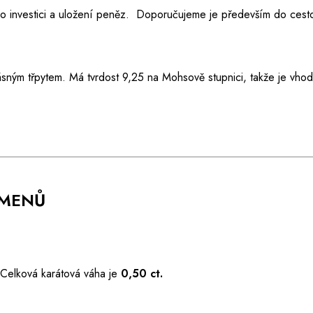
e o investici a uložení peněz. Doporučujeme je především do ces
ásným třpytem. Má tvrdost 9,25 na Mohsově stupnici, takže je vho
AMENŮ
 Celková karátová váha je
0,50 ct.