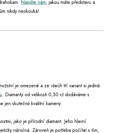
í drahokam.
Napište nám
, jakou máte představu a
ům nikdy neokouká!
množství je omezené a ze všech tří variant si jedině
u
. Diamanty od velikosti 0,30 ct dodáváme s
 jen skutečně kvalitní kameny.
nostmi, jako je přírodní diamant. Jeho hlavní
eticky náročná. Zároveň je potřeba počítat s tím,