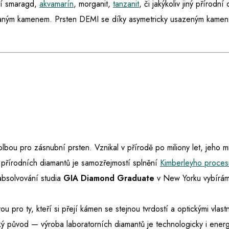
dní smaragd,
akvamarín
, morganit,
tanzanit
, či jakýkoliv jiný přírodn
raným kamenem. Prsten DEMI se díky asymetricky usazeným kamen
 volbou pro zásnubní prsten. Vznikal v přírodě po miliony let, jeho 
 přírodních diamantů je samozřejmostí splnění
Kimberleyho proces
absolvování studia
GIA Diamond Graduate
v New Yorku vybíráme
ou pro ty, kteří si přejí kámen se stejnou tvrdostí a optickými vlast
ký původ — výroba laboratorních diamantů je technologicky i energ