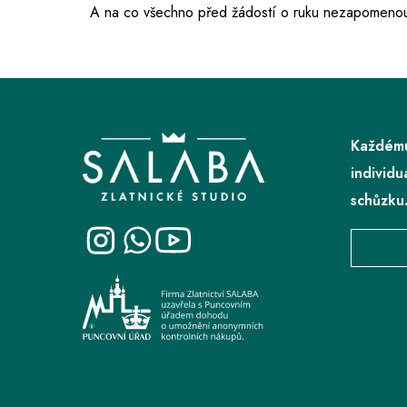
A na co všechno před žádostí o ruku nezapomenou
Z
á
p
Každému
a
individu
t
schůzku
í