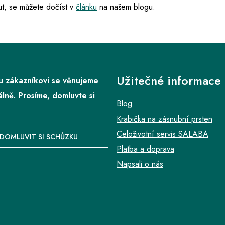
t, se můžete dočíst v
článku
na našem blogu.
Užitečné informace
 zákazníkovi se věnujeme
álně. Prosíme, domluvte si
Blog
.
Krabička na zásnubní prsten
Celoživotní servis SALABA
DOMLUVIT SI SCHŮZKU
Platba a doprava
Napsali o nás