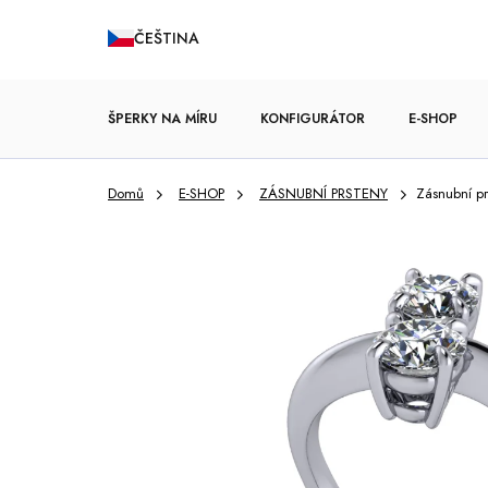
Přejít
ČEŠTINA
na
obsah
ŠPERKY NA MÍRU
KONFIGURÁTOR
E-SHOP
Domů
E-SHOP
ZÁSNUBNÍ PRSTENY
Zásnubní p
ZÁSNUBNÍ PRSTENY