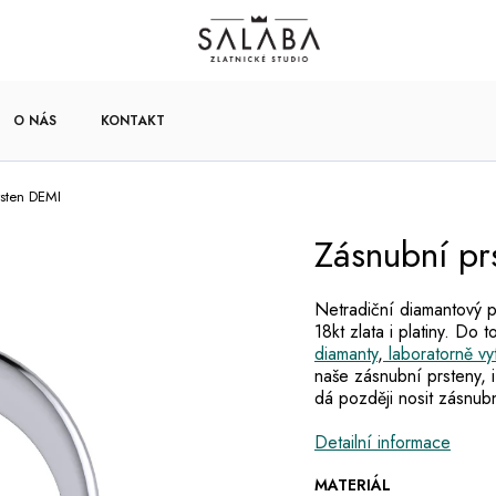
O NÁS
KONTAKT
rsten DEMI
Zásnubní pr
Netradiční diamantový p
18kt zlata i platiny. D
diamanty
,
laboratorně vy
naše zásnubní prsteny, 
dá později nosit zásnub
Detailní informace
MATERIÁL