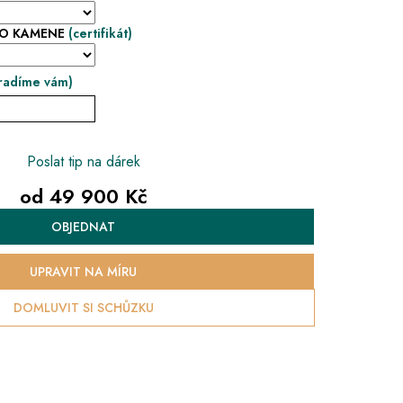
HO KAMENE
(certifikát)
radíme vám)
Poslat tip na dárek
od
49 900 Kč
Měrná
OBJEDNAT
cena:
UPRAVIT NA MÍRU
DOMLUVIT SI SCHŮZKU