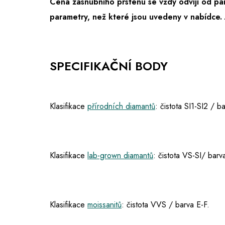
Cena zásnubního prstenu se vždy odvíjí od pa
parametry, než které jsou uvedeny v nabídce.
SPECIFIKAČNÍ BODY
Klasifikace
přírodních diamantů
: čistota SI1-SI2 / 
Klasifikace
lab-grown diamantů
: čistota VS-SI/ barv
Klasifikace
moissanitů
: čistota VVS / barva E-F.