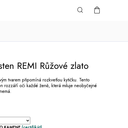
NÁKUPNÍ
KOŠÍK
sten REMI Růžové zlato
ým tvarem připomíná rozkvetlou kytičku. Tento
en rozzáří oči každé ženě, která miluje neobyčejné
 nemá.
HO KAMENE
(certifikát)