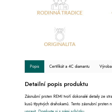
RODINNÁ TRADICE
ORIGINALITA
Popis
Certifikát a 4C diamantu
Výroba
Detailní popis produktu
Zásnubní prsten REMI tvoří dokonalé detaily ze s
kusů třpytivých drahokamů. Tento zásnubní prsten 
upravit
.
Domluvte si s námi schůzku.