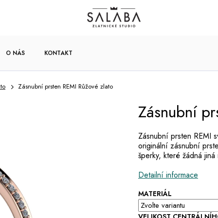
O NÁS
KONTAKT
to
Zásnubní prsten REMI Růžové zlato
Zásnubní pr
Zásnubní prsten REMI sv
originální zásnubní prst
šperky, které žádná jiná
Detailní informace
MATERIÁL
VELIKOST CENTRÁLNÍ