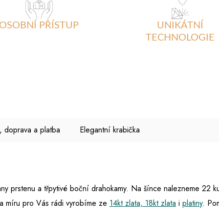
OSOBNÍ PŘÍSTUP
UNIKÁTNÍ
TECHNOLOGIE
, doprava a platba
Elegantní krabička
trany prstenu a třpytivé boční drahokamy. Na šínce nalezneme 22
na míru pro Vás rádi vyrobíme ze
14kt zlata, 18kt zlata
i
platiny
. Po