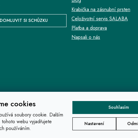
Blog
.
Krabička na zásnubní prsten
Celoživotní servis SALABA
DOMLUVIT SI SCHŮZKU
Platba a doprava
Napsali o nás
me cookies
Souhlasím
oužívá soubory cookie. Dalším
 tohoto webu vyjadřujete
Nastavení
Odmí
jich používáním.
na práva vyhrazena.