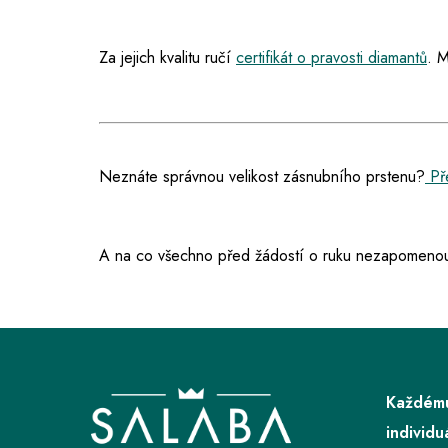
Za jejich kvalitu ručí
certifikát o pravosti diamantů
. M
Neznáte správnou velikost zásnubního prstenu?
Pře
A na co všechno před žádostí o ruku nezapomenou
Z
á
p
Každému
a
individu