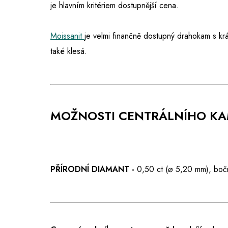
je hlavním kritériem dostupnější cena.
Moissanit
je velmi finančně dostupný drahokam s kr
také klesá.
MOŽNOSTI CENTRÁLNÍHO K
PŘÍRODNÍ DIAMANT -
0,50 ct (⌀ 5,20 mm), boč