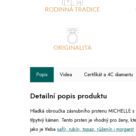
RODINNÁ TRADICE
ORIGINALITA
Popis
Videa
Certifikát a 4C diamantu
Detailní popis produktu
Hladká obroučka zásnubního prstenu MICHELLE s di
třpytivý kámen. Tento prsten je vhodný pro ženy, k
jako je třeba
safír, rubín, topaz, růženín i morganit