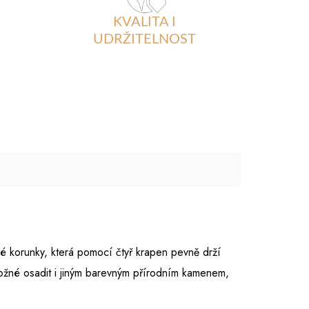
KVALITA I
UDRŽITELNOST
 korunky, která pomocí čtyř krapen pevně drží
 možné osadit i jiným barevným přírodním kamenem,