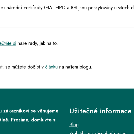
ezinárodní certifikáty GIA, HRD a IGI jsou poskytovány u všech d
ečtěte si
naše rady, jak na to.
t, se můžete dočíst v
článku
na našem blogu.
Užitečné informace
 zákazníkovi se věnujeme
álně. Prosíme, domluvte si
Blog
.
Krabička na zásnubní prsten