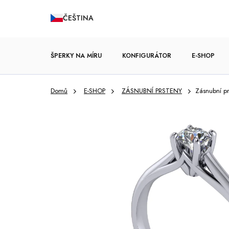
Přejít
ČEŠTINA
na
obsah
ŠPERKY NA MÍRU
KONFIGURÁTOR
E-SHOP
Domů
E-SHOP
ZÁSNUBNÍ PRSTENY
Zásnubní p
ZÁSNUBNÍ PRSTENY