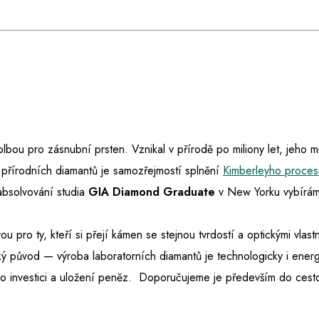
 volbou pro zásnubní prsten. Vznikal v přírodě po miliony let, jeho 
 přírodních diamantů je samozřejmostí splnění
Kimberleyho proces
absolvování studia
GIA Diamond Graduate
v New Yorku vybíráme
ou pro ty, kteří si přejí kámen se stejnou tvrdostí a optickými vlast
ký původ — výroba laboratorních diamantů je technologicky i energ
e o investici a uložení peněz. Doporučujeme je především do ces