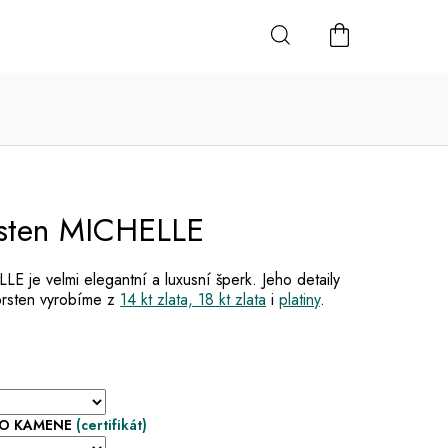
NÁKUPNÍ
KOŠÍK
rsten MICHELLE
E je velmi elegantní a luxusní šperk. Jeho detaily
prsten vyrobíme z
14 kt zlata, 18 kt zlata
i
platiny
.
HO KAMENE
(certifikát)