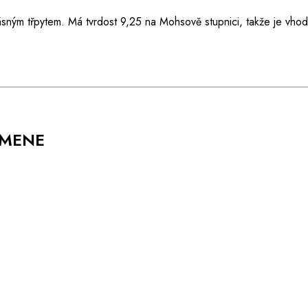
ásným třpytem. Má tvrdost 9,25 na Mohsově stupnici, takže je vho
AMENE