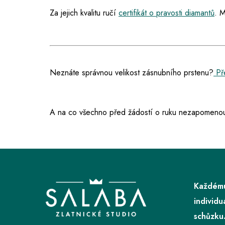
Za jejich kvalitu ručí
certifikát o pravosti diamantů
. M
Neznáte správnou velikost zásnubního prstenu?
Př
A na co všechno před žádostí o ruku nezapomenou
Z
á
p
Každému
a
individu
t
schůzku