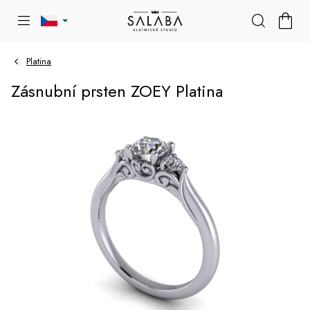
Přejít
NÁKU
na
KOŠÍK
obsah
Platina
Zásnubní prsten ZOEY Platina