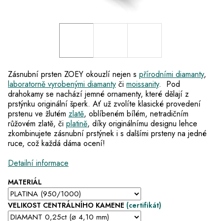
Zásnubní prsten
ZOEY okouzlí nejen s
přírodními diamanty
,
laboratorně vyrobenými diamanty
či
moissanity
. Pod
drahokamy se nachází
jemné ornamenty, které dělají z
prstýnku originální šperk
. Ať už zvolíte klasické provedení
prstenu ve žlutém
zlatě
, oblíbeném bílém, netradičním
růžovém zlatě
, či
platině
, díky originálnímu designu lehce
zkombinujete
zásnubní prstýnek
i s dalšími
prsteny na jedné
ruce, c
ož každá dáma ocení!
Detailní informace
MATERIÁL
VELIKOST CENTRÁLNÍHO KAMENE
(certifikát)