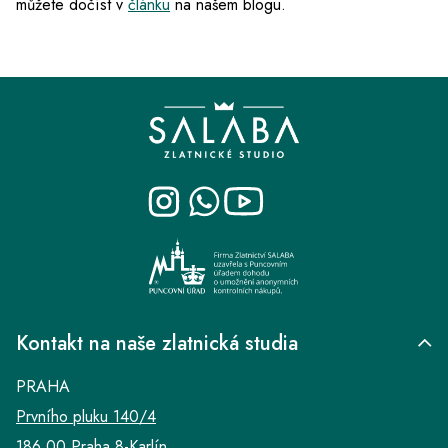
můžete dočíst v
článku
na našem blogu.
Z
á
p
a
t
í
Kontakt na naše zlatnická studia
PRAHA
Prvního pluku 140/4
186 00 Praha 8-Karlín