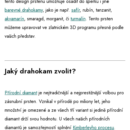
tento design prstenu umožňuje osadit do šperku i jiné
barevné drahokamy
, jako je např.
safír
, rubín, tanzanit,
akvamarín
, smaragd, morganit, či
turmalín
. Tento prsten
můžeme upravovat ve zlatnickém 3D programu přesně podle
vašich představ.
Jaký drahokam zvolit?
Přírodní diamant
je nejtradičnější a nejprestižnější volbou pro
zásnubní prsten. Vznikal v přírodě po miliony let, jeho
množství je omezené a ze všech tří variant si jedině přírodní
diamant drží svou hodnotu. U všech našich přírodních
diamantů je samozřejmostí splnění
Kimberleyho procesu
.