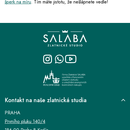
šperk na míru
. Tím máte jistotu, že nešlápnete vedle!
Z
á
p
a
t
í
Kontakt na naše zlatnická studia
PRAHA
Prvního pluku 140/4