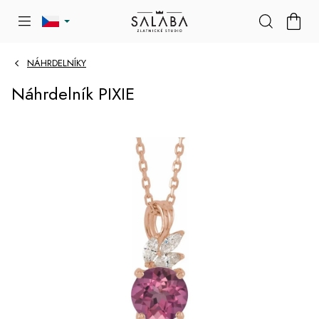
Přejít
NÁKU
na
KOŠÍK
obsah
NÁHRDELNÍKY
Náhrdelník PIXIE