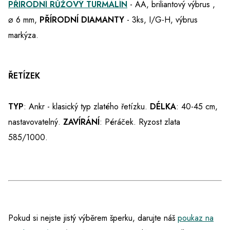
PŘÍRODNÍ RŮŽOVÝ TURMALÍN
- AA, briliantový výbrus ,
⌀ 6 mm,
PŘÍRODNÍ DIAMANTY
- 3ks, I/G-H, výbrus
markýza.
ŘETÍZEK
TYP
: Ankr - klasický typ zlatého řetízku.
DÉLKA
: 40-45 cm,
nastavovatelný.
ZAVÍRÁNÍ
: Péráček. Ryzost zlata
585/1000.
Pokud si nejste jistý výběrem šperku, darujte náš
poukaz na