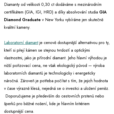
Diamanty od velikosti 0,30 ct dodáváme s mezinárodním
certifikátem (GIA, IGI, HRD) a díky absolvování studia
GIA
Diamond Graduate
v New Yorku vybíráme jen skutečně
kvalitní kameny.
Laboratorní diamant
je cenově dostupnější alternativou pro ty,
kteří si přejí kámen se stejnou tvrdostí a optickými
vlastnostmi, jako je přírodní diamant. Jeho hlavní výhodou je
nižší pořizovací cena, ne však ekologický původ — výroba
laboratorních diamantů je technologicky i energeticky
náročná. Zároveň je potřeba počítat s tím, že jejich hodnota
v čase výrazně klesá, nejedná se o investici a uložení peněz.
Doporučujeme je především do cestovních prstenů nebo
šperků pro běžné nošení, kde je hlavním kritériem
dostupnější cena.