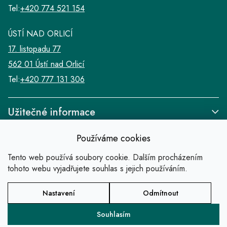
Tel:
+420 774 521 154
ÚSTÍ NAD ORLICÍ
17. listopadu 77
562 01 Ústí nad Orlicí
Tel:
+420 777 131 306
Užitečné informace
Používáme cookies
Tento web používá soubory cookie. Dalším procházením
tohoto webu vyjadřujete souhlas s jejich používáním.
Odkazy
Nastavení
Odmítnout
Copyright 2026
SALABA zlatnické studio
.
Všechna práva vyhrazena.
Souhlasím
Vytvořil Shoptet