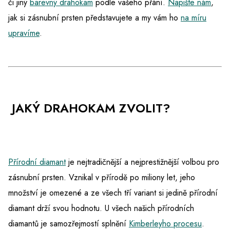
či jiný
barevný drahokam
podle vašeho přání.
Napište nám
,
jak si zásnubní prsten představujete a my vám ho
na míru
upravíme
.
JAKÝ DRAHOKAM ZVOLIT?
Přírodní diamant
je nejtradičnější a nejprestižnější volbou pro
zásnubní prsten. Vznikal v přírodě po miliony let, jeho
množství je omezené a ze všech tří variant si jedině přírodní
diamant drží svou hodnotu. U všech našich přírodních
diamantů je samozřejmostí splnění
Kimberleyho procesu
.