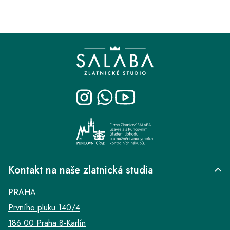
Z
á
p
a
t
í
Kontakt na naše zlatnická studia
PRAHA
Prvního pluku 140/4
186 00 Praha 8-Karlín