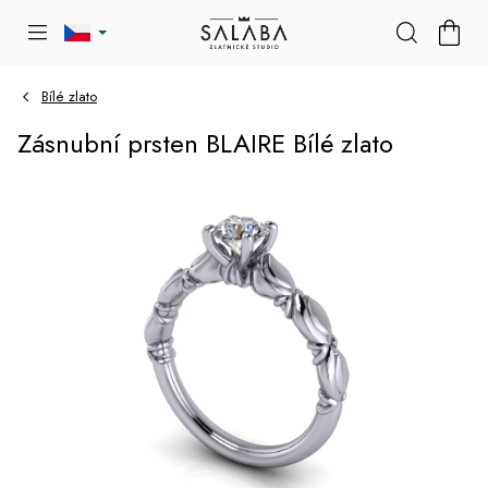
Přejít
NÁKU
na
KOŠÍK
obsah
Bílé zlato
Zásnubní prsten BLAIRE Bílé zlato