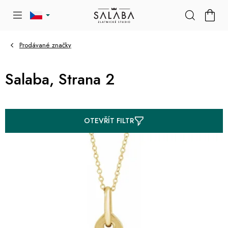
Přejít
NÁKU
na
KOŠÍK
obsah
Prodávané značky
Salaba
, Strana 2
OTEVŘÍT FILTR
V
ý
p
i
s
p
r
o