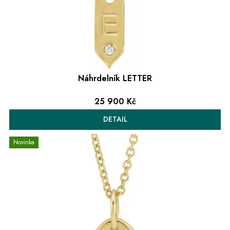
d
u
k
t
ů
Náhrdelník LETTER
25 900 Kč
DETAIL
Novinka